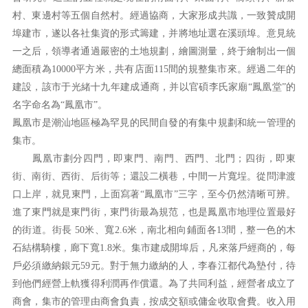
村、東邊村等五個自然村。經過協商，大家形成共識，一致贊成開
埠建市，遂以各社集資的形式籌建，并將地址選在溪頭埠。意見統
一之后，領導者通過嚴密的土地規劃，繪圖測量，終于繪制出一個
總面積為10000平方米，共有店面115間的規整集市來。經過二年的
建設，該市于光緒十九年建成通商，并以官碩李氏家廟“鳳凰堂”的
名字命名為“鳳凰市”。
鳳凰市是潮汕地區極為罕見的民間自發的有集中規劃和統一管理的
集市。
鳳凰市劃分四門，即東門、南門、西門、北門；四街，即東
街、南街、西街、后街等；還設二橫巷，中間一片寬埕。從問津渡
口上岸，就見東門，上面寫著“鳳凰市”三字，至今仍然清晰可辨。
進了東門就是東門街，東門街最為規范，也是鳳凰市地理位置最好
的街道。街長 50米、寬2.6米，南北相向鋪面各13間，整一色的木
石結構騎樓，廊下寬1.8米。集市建成開埠后，凡來落戶經商的，每
戶必須繳納銀元59元。對于無力繳納的人，李春江都代為墊付，待
到他們經營上軌獲得利潤再作償還。為了共同利益，經營者成立了
商會，集市的管理由商會負責，按成交額或傭金收取會費。收入用