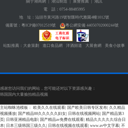
關于潮商網
|
潮汕制造
|
展會推薦
|
潮訊
電 話：
0754-88485995
地 址：汕頭市黃河路19號智匯時代雅園4幢1012號
備案號：
粵ICP備07012519號
粵公網安備 44050702000244號
站點推薦：
大倉策劃
進口食品網
洋酒頻道
大展會網
美食小故事
感谢您访问我们的网站，您可能还对以下资源感兴趣：
韩国国内大量揄拍精品视频
主站蜘蛛池模板：
欧美久久在线观看
|
国产欧美日韩专区发布
|
久久精品
视频播放
|
国产精品88久久久久久妇女
|
日韩在线视频网站
|
国产精品第3
页
|
日韩亚洲精品电影
|
国产精品av免费在线观看
|
精品久久久久久综合日
本
|
日本三级韩国三级久久
|
日韩在线视频在线观看
|
www.av中文字幕
|
不