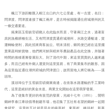
楓江下游距離匯入榕江出口約六七公里處，有一古渡，名曰：
問津渡。問津渡連接了楓江兩岸，是古時候揭陽通往府城潮州的又
一條交通要道。
揭東區玉窖鎮官碩鄉人在此臨水而居，守著兩江之水，過著富
庶的漁樵耕種生活。又有問津渡貫通府城潮州，水路交通暢達，貨
運轉輸便利，因此招來商客如云。明末清初，鄉民便已經在這里擺
賣果蔬時鮮貨物，他們將河鮮與稻米等農副產品在此交換，并隨著
時間的推移逐漸發展壯大。到了清代中期，來這里買賣的人越來越
多，而且已經有外鄉人運貨到這里貿易，有了商業集市的雛形。因
為這里臨近通往潮州府城的問津渡口，故而當地人將它稱為——溪
頭埠。
溪頭埠位于玉窖鎮官碩鄉東南邊，在依靠水路運輸的手工業時
代，這里是絕好的黃金水道。商業文化開始在這里萌芽發展。
為了使集市更好的有規范的發展，光緒十七年（1891），開明
鄉紳李春江牽頭倡導創建市場，他召集了五社有名望的鄉紳一起開
會研究。這里的五社就是現在的南面村、東面村、橋頭村、新寨