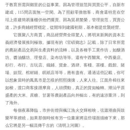
于教育所需與鄉里的公益事業。因為管理規范與買賣公平，自新市
建成，115間店面無一空閑。為了照顧零擔散客，商會還特意在空
埕上搭建簡易蓬棚供他們擺賣。因為貿易繁榮，管理規范，買賣公
道，許多商鋪經營穩定，從開埠到建國初期，基本都是世襲經營。
它匯聚八方商賈，商品經營齊全得驚人，將明末新興的資本主
義經濟發展推到極致。據現有的《官碩鄉志》記載，除了日常所需
的農副產品交易與生產資料的流轉，以及各種手工業作坊，如釀酒
坊、醬油釀坊、理發店、染布坊等等。還有中西醫寓、中西藥店、
杉行、布行、古玩店、鐵鋪、貨倉、酒肆、客棧、茶樓、戲館、賭
場、妓院、棺材鋪、瞑紙店等等，應有盡有。通過這些記載，你可
以想象當時的鳳凰市是怎樣的熙熙攘攘，人來人往。江面舟楫往來
如梭，渡口商客接踵摩肩，人頭攢動，真正的貨如輪轉。潮汕平原
盛產的大米、蔗糖、甘薯等農副產品向外輸出，有的遠涉重洋，到
了海外。
每個夜幕降臨，市井街燈與楓江漁火交輝相映，弦簫潮曲與鼓
樂琴箏繚繞，如果那個時候有另一位畫家將這些場面描繪下來，那
么它將是另一幅流傳千古的《清明上河圖》。