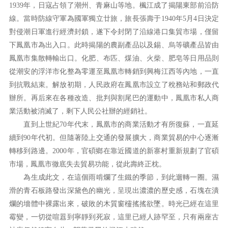
1939年，日寇占領了潮州、青麻山等地。楓江成了揭陽東部前沿防
線。當時防線守軍為國軍獨立廿旅，旅長張壽于1940年5月4日決定
對侵潮日軍進行經濟封鎖，遂下令封閉了沿線港口集貿市場，僅留
下鳳凰市為出入口。此時揭陽的農副產品以及錫、烏等礦產品皆由
鳳凰市集散轉輸出口。化肥、布匹、煤油、火柴、肥皂等日用品則
從潮安的浮洋市化整為零運至鳳凰市轉銷到興梅江西等內地，一直
到抗戰結束。解放初期，人民政府在鳳凰市設立了稅務站和郵政代
辦所。再后來在各種改造、批判與割尾巴的運動中，鳳凰市私人商
業活動被消滅了，剩下人民公社辦的經銷社。
直到上世紀70年代末，鳳凰市的商業活動才有所復蘇，一直延
續到90年代初。但隨著陸上交通的發展擴大，商業貿易的中心逐漸
轉移到路邊。2000年，官碩鄉在靠近國道的新寨村重新規劃了官碩
市場，鳳凰市徹底失去貿易功能，從此壽終正枕。
為生成此文，在這個雨啃爛了生鐵的季節，到此遛轉一圈。濕
滑的青石板路發出深黛色的幽光，呈現出濃濃的歷史感，石塊在潰
爛的墻體中裸露出來，破敗的木質窗欞搖搖欲墜。時光已經在這里
霉變，一切從喧囂到寧靜到死寂，這里已經人跡罕至，只有兩座古