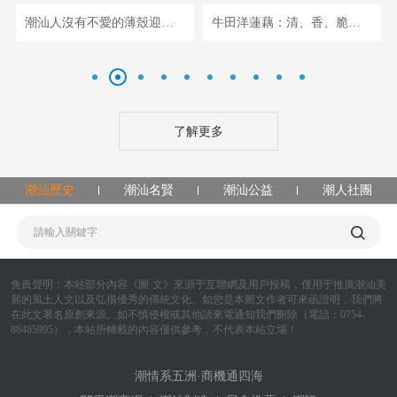
潮汕人沒有不愛的薄殼迎來最肥美的季節！
牛田洋蓮藕：清、香、脆、甜
了解更多
潮汕歷史
潮汕名賢
潮汕公益
潮人社團
免責聲明：
本站部分內容《圖·文》來源于互聯網及用戶投稿，僅用于推廣潮汕美
麗的風土人文以及弘揚優秀的傳統文化。如您是本圖文作者可來函證明，我們將
在此文署名原創來源。如不慎侵權或其他請來電通知我們刪除（電話：0754-
88485995），本站所轉載的內容僅供參考，不代表本站立場！
潮情系五洲·商機通四海