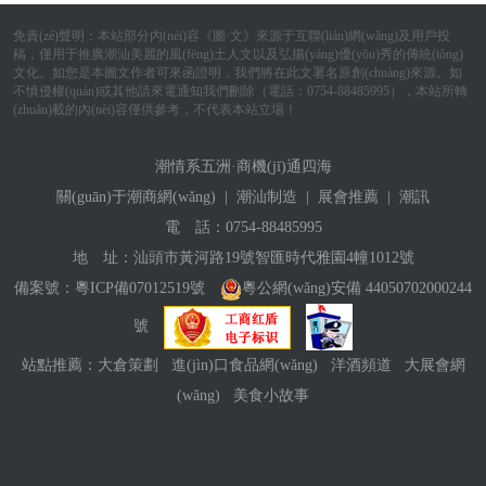
免責(zé)聲明：
本站部分內(nèi)容《圖·文》來源于互聯(lián)網(wǎng)及用戶投
稿，僅用于推廣潮汕美麗的風(fēng)土人文以及弘揚(yáng)優(yōu)秀的傳統(tǒng)
文化。如您是本圖文作者可來函證明，我們將在此文署名原創(chuàng)來源。如
不慎侵權(quán)或其他請來電通知我們刪除（電話：0754-88485995），本站所轉
(zhuǎn)載的內(nèi)容僅供參考，不代表本站立場！
潮情系五洲·商機(jī)通四海
關(guān)于潮商網(wǎng)
|
潮汕制造
|
展會推薦
|
潮訊
電 話：
0754-88485995
地 址：汕頭市黃河路19號智匯時代雅園4幢1012號
備案號：
粵ICP備07012519號
粵公網(wǎng)安備 44050702000244
號
站點推薦：
大倉策劃
進(jìn)口食品網(wǎng)
洋酒頻道
大展會網
(wǎng)
美食小故事