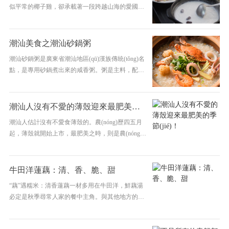
似平常的椰子雞，卻承載著一段跨越山海的愛國往
事。 2026年1月17號，應(yīng)潮州市乃興農(nóng)
業(yè)旅游開發(fā)有限公司負(fù)責(zé)人陳總邀
請，《美食小故事》欄目組深入探訪中國烏龍茶之
潮汕美食之潮汕砂鍋粥
鄉(xiāng)、鳳凰單叢茶核心產(chǎn)地、海拔1391米
潮汕砂鍋粥是廣東省潮汕地區(qū)漢族傳統(tǒng)名
的烏崠之巔，以及乃興石湖休閑避暑山莊。
點，是專用砂鍋煮出來的咸香粥。粥是主料，配料
一般有河海鮮、禽類、蛇、蛙、龜?shù)取３鄙巧板
佒嗍?990年后新興起的一個產(chǎn)業(yè)，最早出
現(xiàn)于深圳地區(qū)，目前遍及整個珠江三角洲
潮汕人沒有不愛的薄殼迎來最肥美的季節(jié)！
地區(qū)。據(jù)不完全統(tǒng)計，目前已有幾千家
潮汕人估計沒有不愛食薄殼的。農(nóng)歷四五月
專門煮潮汕砂鍋粥的店鋪。歷史來源 廣東的“潮汕
起，薄殼就開始上市，最肥美之時，則是農(nóng)
粥”向來頗有名氣，潮汕人不僅重視吃粥，而且連…
歷七八月。這段期間，酒樓佳肴、家常美食、小巷
夜宵，均能見到薄殼的身影。薄殼好吃，但從海底
收割薄殼，后期加工制薄殼米等卻都不易，是那
牛田洋蓮藕：清、香、脆、甜
些“討海”的人們，用辛勤的勞動給予我們舌尖上的
“藕”遇糯米：清香蓮藕一材多用在牛田洋，鮮藕湯
享受。
必定是秋季尋常人家的餐中主角。與其他地方的蓮
藕不同，牛田洋的蓮藕是在富含鹽分的土壤中孕育
出來的，特有清、香、脆、甜的口感。