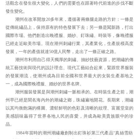
活觀念在發生很大變化，人們的需要也在跟著時代前進的步伐不斷
發生變化。
潮州在改革開放20多年來，遵循著兩條腿走路的方針：一條是
從傳統繡品上，保持原有的特色發展下去；另一條是闖新路，打出
國際市場。他們創造出晚禮服、婚紗、釘珠繡、時裝等，像晚禮服
已經走近歐美市場。現在潮州刺繡行業，其產業化，生產規模高度
發展，一年的產值就達50億人民幣，走出了一條正確之路。
潮州市利用自己得天獨厚的刺繡、抽紗技藝資源，把潮繡的傳
統工藝技術與現代的設計理念、現代工藝結合起來，緊跟世界服裝
的發展潮流，使潮州成為目前全國和世界最大的女裝生產基地之
一，成為國際晚禮服、婚紗的世界名牌。
潮州服裝發展是與潮州刺繡一脈相承的。在時裝生產之前，潮
州早已經是聞名海內外的潮繡之鄉，珠繡遍地開花。長期來，潮繡
以其均衡飽滿的構圖、濃郁鮮明的色彩及清晰的紋理、富麗堂皇的
美感韻味贏得了世界各地人民的喜愛，并成為歐美貴族眼中的珍
品。
1984年當時的潮州潮繡廠創制出釘珠衫第三代產品“真絲雪紡