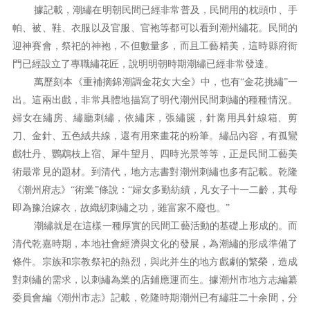
據記載，潮繡在明朝民間已經非常普及，民間用的枕頭巾、手
帕、被、鞋、衣服以及官服、官袍等都可以看到潮州繡花。民間的
迎神賽會，祭祀的神袍，不但數量多，而且工藝精美，這時縣府衙
門已經設立了專職繡花匠，說明明朝時期潮繡已經非常發達。
萬歷刻本《重補摘錦潮調金花女大全》中，也有“金花挑繡”一
出。這兩出戲，非常具體地描寫了明代潮州民間刺繡的種種情況。
婦女在繡房、繡廳刺繡，依繡床，張繡篋，針黹用具針線箱、剪
刀、金針、五色絨共線，還有用來畫花的粉筆。繡品內容，有孤鸞
戲牡丹、鸚鵡枝上宿、犀牛望月、四時光景等等，正是民間工藝美
術最常見的題材。到清代，地方志書對潮州刺繡也多有記載。乾隆
《潮州府志》“術業”條說：“婦女多勤紡績，凡女子十一二齡，其母
即為豫治嫁衣，故織紉刺繡之功，雖富家不廢也。”
潮繡就是在這樣一種厚實的民間工藝活動的基礎上形成的。而
清代乾嘉時期，本地社會經濟與文化的發展，為潮繡的形成準備了
條件。宗族和宗教祭祀的熱烈，與此并生的地方戲劇的繁榮，造成
對刺繡的需求，以刺繡為業的店鋪應運而生。據潮州市地方志編纂
委員會編《潮州市志》記載，乾隆時期潮州已有繡莊二十余間，分