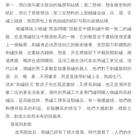
第一，用白描勾畫出龍頭的輪廓和結構；第二墊棉、墊各種形制的
紙釘，突出了骨骼鬃須；第三在墊料的上面鋪繡金線，目、眉、舌
繡上絨線；第四用包上各色絲絨的紙釘勾勒出線條結構。
潮繡傳統人物繡“黑面闊嘴”技藝是中國刺繡中獨一無二的繡
藝，也是潮繡技法中難度較高的一種，它的難度在于畫稿僅僅是畫
上一個輪廓，刺繡者必須憑借自己的藝術修養、造型能力和嫻熟的
刺繡技藝，在畫線內鋪棉、墊蓋，并且將臉部下半截拆開刺繡，兩
邊將腮、嘴拼合成闊嘴狀。這項工藝在清代多由男繡工來完成。清
代以來，潮繡的男工多數是能畫善繡的藝人，他們對于刺繡臉部的
眉、目、嘴、鼻，不用畫筆，而是直接用針繡上去，熟能生巧。
清末“刺繡狀元”蔡戌子先生既是畫師，又擅長刺繡，他又是潮州音
樂二弦的著名演奏家。潮州的男繡工大多專門繡闊嘴人物繡和高精
繡品，是高級技師。男繡工擅長這類繡品，有一種優越感，他們能
夠獲得較高的利益。在報酬高的情況下，他們大膽創新，標新立
異，創造出前所未有的技藝來。
發展與創新
改革開放后，潮繡已經有了很大發展。時代發展了，人們的生