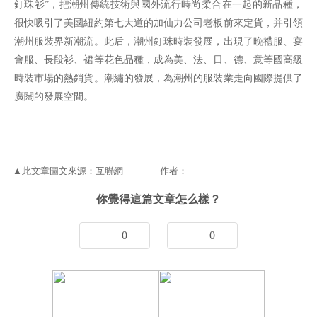
釘珠衫”，把潮州傳統技術與國外流行時尚柔合在一起的新品種，
很快吸引了美國紐約第七大道的加仙力公司老板前來定貨，并引領
潮州服裝界新潮流。此后，潮州釘珠時裝發展，出現了晚禮服、宴
會服、長段衫、裙等花色品種，成為美、法、日、德、意等國高級
時裝市場的熱銷貨。潮繡的發展，為潮州的服裝業走向國際提供了
廣闊的發展空間。
▲此文章圖文來源：互聯網 作者：
你覺得這篇文章怎么樣？
0
0