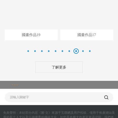
國畫作品19
國畫作品17
了解更多
- - -
免責聲明：
本站部分內容《圖·文》來源于互聯網及用戶投稿，僅用于推廣潮汕美
麗的風土人文以及弘揚優秀的傳統文化。如您是本圖文作者可來函證明，我們將