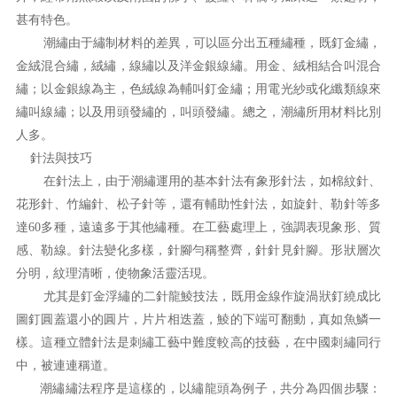
甚有特色。
潮繡由于繡制材料的差異，可以區分出五種繡種，既釘金繡，
金絨混合繡，絨繡，線繡以及洋金銀線繡。用金、絨相結合叫混合
繡；以金銀線為主，色絨線為輔叫釘金繡；用電光紗或化纖類線來
繡叫線繡；以及用頭發繡的，叫頭發繡。總之，潮繡所用材料比別
人多。
針法與技巧
在針法上，由于潮繡運用的基本針法有象形針法，如棉紋針、
花形針、竹編針、松子針等，還有輔助性針法，如旋針、勒針等多
達60多種，遠遠多于其他繡種。在工藝處理上，強調表現象形、質
感、勒線。針法變化多樣，針腳勻稱整齊，針針見針腳。形狀層次
分明，紋理清晰，使物象活靈活現。
尤其是釘金浮繡的二針龍鯪技法，既用金線作旋渦狀釘繞成比
圖釘圓蓋還小的圓片，片片相迭蓋，鯪的下端可翻動，真如魚鱗一
樣。這種立體針法是刺繡工藝中難度較高的技藝，在中國刺繡同行
中，被連連稱道。
潮繡繡法程序是這樣的，以繡龍頭為例子，共分為四個步驟：