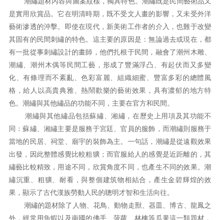
潮繡題材內容與圖案紋樣，獨具特色。潮繡既是民間藝術品又
是實用欣賞品。它在明清時期，既不受文人畫的影響，又未受外洋
藝術滲透的沖擊。即使在現代，新美術工作者的介入，也難于改變
其固有的民間刺繡的特色。這主要的原因是：無論過去或現在，都
有一批從事刺繡設計的畫師，他們扎根于民間，融會了潮州木雕、
潮繡、潮州木偶等民間工藝，形成了豐滿浮凸、有起伏而又多變
化、有條理而不紊亂、色彩富麗、組織細蜜、豐富多彩的總體風
格，給人以高貴典雅、熱鬧歡樂的藝術效果，具有濃郁的地方特
色。潮繡與其他繡品的功能不同，主要在官方和民間。
潮繡與其他繡品包括蘇繡、湘繡，在歷史上用項及其功能不
同：蘇繡、湘繡主要是服務于宮廷、官員的服飾，而潮繡則服務于
當地的民居、祠堂、廟宇的裝飾為主。一句話，潮繡是從遠觀效果
出發，因此整體感覺比較粗獷；而官服給人的感覺是近距離的，其
繡藝比較精致，用途不同，欣賞角度不同，也產生不同的效果。潮
繡沉重、粗獷、耐看，與整個建筑物相結合，產生金碧輝煌的效
果，顯示了古代漢族勞動人民的聰明才智和生活向往。
潮繡的題材除了人物、花鳥、動物走獸、器皿、博古、龍鳳之
外，經常用魚蝦以及南國的佛手、菠蘿、林檎等瓜果這一類題材，