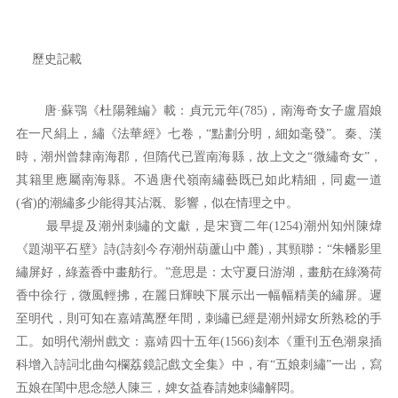
歷史記載
唐·蘇鶚《杜陽雜編》載：貞元元年(785)，南海奇女子盧眉娘
在一尺絹上，繡《法華經》七卷，“點劃分明，細如毫發”。秦、漢
時，潮州曾隸南海郡，但隋代已置南海縣，故上文之“微繡奇女”，
其籍里應屬南海縣。不過唐代嶺南繡藝既已如此精細，同處一道
(省)的潮繡多少能得其沾溉、影響，似在情理之中。
最早提及潮州刺繡的文獻，是宋寶二年(1254)潮州知州陳煒
《題湖平石壁》詩(詩刻今存潮州葫蘆山中麓)，其頸聯：“朱幡影里
繡屏好，綠蓋香中畫舫行。”意思是：太守夏日游湖，畫舫在綠漪荷
香中徐行，微風輕拂，在麗日輝映下展示出一幅幅精美的繡屏。遲
至明代，則可知在嘉靖萬歷年間，刺繡已經是潮州婦女所熟稔的手
工。如明代潮州戲文：嘉靖四十五年(1566)刻本《重刊五色潮泉插
科增入詩詞北曲勾欄荔鏡記戲文全集》中，有“五娘刺繡”一出，寫
五娘在閨中思念戀人陳三，婢女益春請她刺繡解悶。