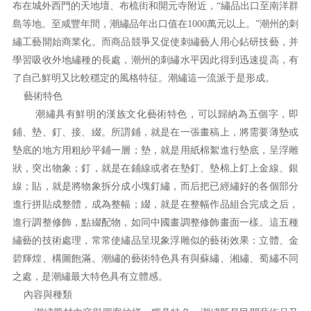
布在城外西門的天地壇、布梳街和開元寺附近，“繡品出口至南洋群
島等地。至咸豐年間，潮繡品年出口值在1000萬元以上。”潮州的刺
繡工藝開始商業化。而商品競爭又促使刺繡藝人用心鉆研技藝，并
學習吸收外地繡種的長處，潮州的刺繡水平因此得到迅速提高，有
了自己鮮明又比較穩定的風格特征。潮繡這一流派于是形成。
藝術特色
潮繡具有鮮明的漢族文化藝術特色，可以歸納為五個字，即
鋪、墊、釘、接、綴。所謂鋪，就是在一張畫稿上，將需要薄墊或
墊底的地方用粗紗平鋪一層；墊，就是用紙棉絮進行墊底，呈浮雕
狀，突出物象；釘，就是在鋪線或者在墊釘、墊棉上釘上金線、銀
線；貼，就是將物象拆分成小塊釘繡，而后把已經繡好的各個部分
進行拼貼成整體，成為整幅；綴，就是在整幅作品組合完成之后，
進行調整修飾，點綴配物，如同中國畫調整修飾畫面一樣。這五種
繡藝的技術處理，常常使繡品呈現象浮雕似的藝術效果：立體、金
碧輝煌、構圖飽滿。潮繡的藝術特色具有與蘇繡、湘繡、蜀繡不同
之處，是潮繡最大特色具有立體感。
內容與種類