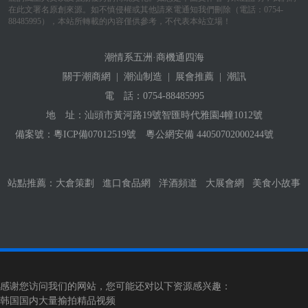
在此文署名原創來源。如不慎侵權或其他請來電通知我們刪除（電話：0754-
88485995），本站所轉載的內容僅供參考，不代表本站立場！
潮情系五洲·商機通四海
關于潮商網
|
潮汕制造
|
展會推薦
|
潮訊
電 話：
0754-88485995
地 址：汕頭市黃河路19號智匯時代雅園4幢1012號
備案號：
粵ICP備07012519號
粵公網安備 44050702000244號
站點推薦：
大倉策劃
進口食品網
洋酒頻道
大展會網
美食小故事
感谢您访问我们的网站，您可能还对以下资源感兴趣：
韩国国内大量揄拍精品视频