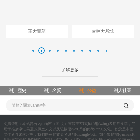
王大寶墓
古哨大所城
了解更多
潮汕歷史
潮汕名賢
潮汕公益
潮人社團
免責聲明：
本站部分內(nèi)容《圖·文》來源于互聯(lián)網(wǎng)及用戶投稿，僅
用于推廣潮汕美麗的風土人文以及弘揚優(yōu)秀的傳統(tǒng)文化。如您是本圖
文作者可來函證明，我們將在此文署名原創(chuàng)來源。如不慎侵權(quán)或其
他請來電通知我們刪除（電話：0754-88485995），本站所轉(zhuǎn)載的內(nèi)容