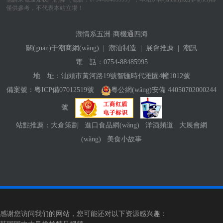
僅供參考，不代表本站立場！
潮情系五洲·商機通四海
關(guān)于潮商網(wǎng)
|
潮汕制造
|
展會推薦
|
潮訊
電 話：
0754-88485995
地 址：汕頭市黃河路19號智匯時代雅園4幢1012號
備案號：
粵ICP備07012519號
粵公網(wǎng)安備 44050702000244
號
站點推薦：
大倉策劃
進口食品網(wǎng)
洋酒頻道
大展會網
(wǎng)
美食小故事
感谢您访问我们的网站，您可能还对以下资源感兴趣：