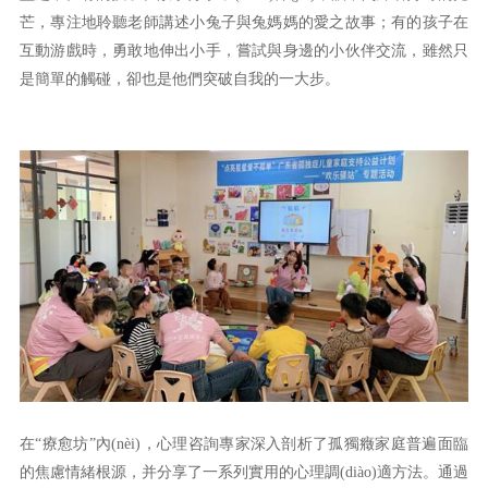
芒，專注地聆聽老師講述小兔子與兔媽媽的愛之故事；有的孩子在
互動游戲時，勇敢地伸出小手，嘗試與身邊的小伙伴交流，雖然只
是簡單的觸碰，卻也是他們突破自我的一大步。
在“療愈坊”內(nèi)，心理咨詢專家深入剖析了孤獨癥家庭普遍面臨
的焦慮情緒根源，并分享了一系列實用的心理調(diào)適方法。通過