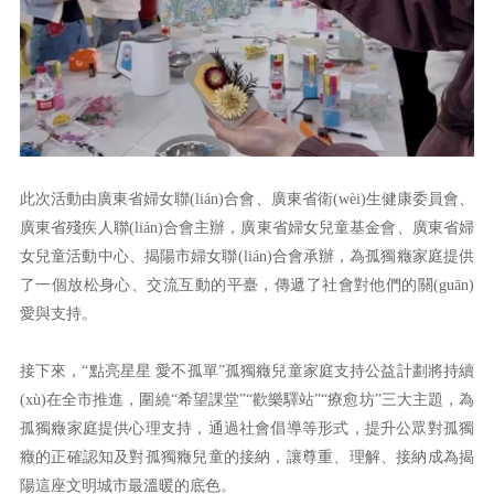
此次活動由廣東省婦女聯(lián)合會、廣東省衛(wèi)生健康委員會、
廣東省殘疾人聯(lián)合會主辦，廣東省婦女兒童基金會、廣東省婦
女兒童活動中心、揭陽市婦女聯(lián)合會承辦，為孤獨癥家庭提供
了一個放松身心、交流互動的平臺，傳遞了社會對他們的關(guān)
愛與支持。
接下來，“點亮星星
愛不孤單”孤獨癥兒童家庭支持公益計劃將持續
(xù)在全市推進，圍繞“希望課堂”“歡樂驛站”“療愈坊”三大主題，為
孤獨癥家庭提供心理支持，通過社會倡導等形式，提升公眾對孤獨
癥的正確認知及對孤獨癥兒童的接納，讓尊重、理解、接納成為揭
陽這座文明城市最溫暖的底色。